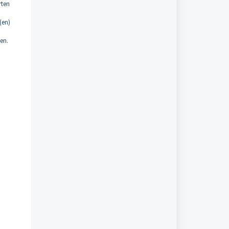
rten
(en)
en.