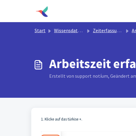
Zum hauptsächlichen Inhalt gehen
Start
Wissensdatenbank
Zeiterfassung und Dienstplan
Arb
Arbeitszeit erf
Erstellt von support notíum, Geändert a
1. Klicke auf das türkise +.