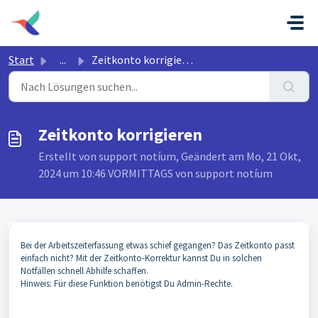
Zum hauptsächlichen Inhalt gehen
Start
...
Zeitkonto korrigieren
Zeitkonto korrigieren
Erstellt von support notíum, Geändert am Mo, 21 Okt,
2024 um 10:46 VORMITTAGS von support notíum
Bei der Arbeitszeiterfassung etwas schief gegangen? Das Zeitkonto passt
einfach nicht? Mit der Zeitkonto-Korrektur kannst Du in solchen
Notfällen schnell Abhilfe schaffen.
Hinweis: Für diese Funktion benötigst Du Admin-Rechte.